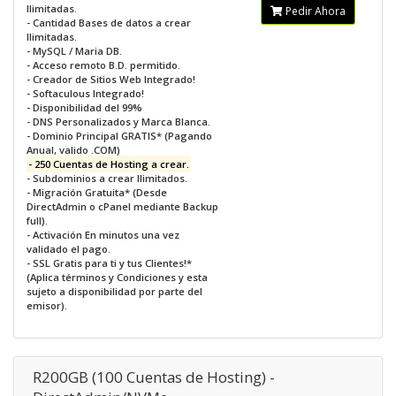
Ilimitadas.
Pedir Ahora
- Cantidad Bases de datos a crear
Ilimitadas.
- MySQL / Maria DB.
- Acceso remoto B.D. permitido.
- Creador de Sitios Web Integrado!
- Softaculous Integrado!
- Disponibilidad del 99%
- DNS Personalizados y Marca Blanca.
- Dominio Principal GRATIS* (Pagando
Anual, valido .COM)
- 250 Cuentas de Hosting a crear.
- Subdominios a crear Ilimitados.
- Migración Gratuita* (Desde
DirectAdmin o cPanel mediante Backup
full).
- Activación En minutos una vez
validado el pago.
- SSL Gratis para ti y tus Clientes!*
(Aplica términos y Condiciones y esta
sujeto a disponibilidad por parte del
emisor).
R200GB (100 Cuentas de Hosting) -