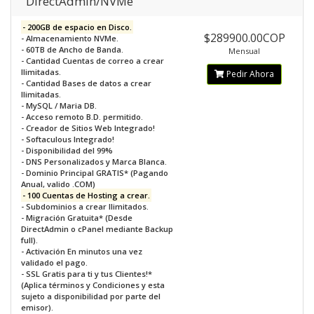
DirectAdmin/NVMe
- 200GB de espacio en Disco.
$289900.00COP
- Almacenamiento NVMe.
- 60TB de Ancho de Banda.
Mensual
- Cantidad Cuentas de correo a crear
Ilimitadas.
Pedir Ahora
- Cantidad Bases de datos a crear
Ilimitadas.
- MySQL / Maria DB.
- Acceso remoto B.D. permitido.
- Creador de Sitios Web Integrado!
- Softaculous Integrado!
- Disponibilidad del 99%
- DNS Personalizados y Marca Blanca.
- Dominio Principal GRATIS* (Pagando
Anual, valido .COM)
- 100 Cuentas de Hosting a crear.
- Subdominios a crear Ilimitados.
- Migración Gratuita* (Desde
DirectAdmin o cPanel mediante Backup
full).
- Activación En minutos una vez
validado el pago.
- SSL Gratis para ti y tus Clientes!*
(Aplica términos y Condiciones y esta
sujeto a disponibilidad por parte del
emisor).