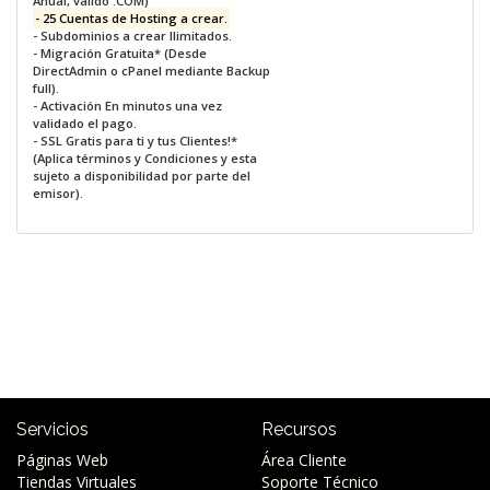
Anual, valido .COM)
- 25 Cuentas de Hosting a crear.
- Subdominios a crear Ilimitados.
- Migración Gratuita* (Desde
DirectAdmin o cPanel mediante Backup
full).
- Activación En minutos una vez
validado el pago.
- SSL Gratis para ti y tus Clientes!*
(Aplica términos y Condiciones y esta
sujeto a disponibilidad por parte del
emisor).
Servicios
Recursos
Páginas Web
Área Cliente
Tiendas Virtuales
Soporte Técnico