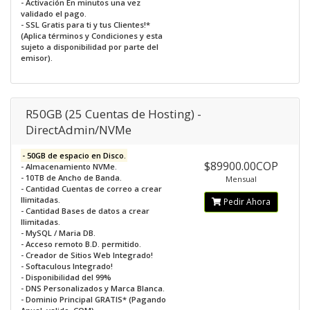
- Activación En minutos una vez
validado el pago.
- SSL Gratis para ti y tus Clientes!*
(Aplica términos y Condiciones y esta
sujeto a disponibilidad por parte del
emisor).
R50GB (25 Cuentas de Hosting) -
DirectAdmin/NVMe
- 50GB de espacio en Disco.
$89900.00COP
- Almacenamiento NVMe.
- 10TB de Ancho de Banda.
Mensual
- Cantidad Cuentas de correo a crear
Ilimitadas.
Pedir Ahora
- Cantidad Bases de datos a crear
Ilimitadas.
- MySQL / Maria DB.
- Acceso remoto B.D. permitido.
- Creador de Sitios Web Integrado!
- Softaculous Integrado!
- Disponibilidad del 99%
- DNS Personalizados y Marca Blanca.
- Dominio Principal GRATIS* (Pagando