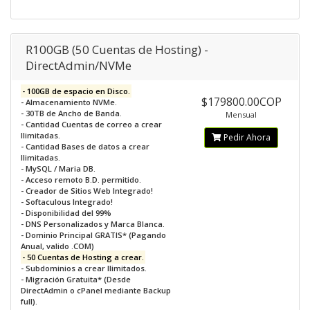
R100GB (50 Cuentas de Hosting) -
DirectAdmin/NVMe
- 100GB de espacio en Disco.
$179800.00COP
- Almacenamiento NVMe.
- 30TB de Ancho de Banda.
Mensual
- Cantidad Cuentas de correo a crear
Ilimitadas.
Pedir Ahora
- Cantidad Bases de datos a crear
Ilimitadas.
- MySQL / Maria DB.
- Acceso remoto B.D. permitido.
- Creador de Sitios Web Integrado!
- Softaculous Integrado!
- Disponibilidad del 99%
- DNS Personalizados y Marca Blanca.
- Dominio Principal GRATIS* (Pagando
Anual, valido .COM)
- 50 Cuentas de Hosting a crear.
- Subdominios a crear Ilimitados.
- Migración Gratuita* (Desde
DirectAdmin o cPanel mediante Backup
full).