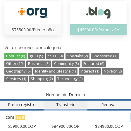
$75500.00/Primer año
$42900.00/Primer año
Ver extensiones por categoría
Popular (8)
gTLD (9)
ccTLD (9)
Specialty (2)
Sponsored (1)
Other (10)
Business (3)
Community (3)
Featured (6)
Geography (6)
Identity and Lifestyle (1)
Interest (1)
Novelty (2)
Services (1)
Shopping (2)
Technology (3)
Nombre de Dominio
Precio registro
Transferir
Renovar
.com
SALE!
$59900.00COP
$84900.00COP
$84900.00COP