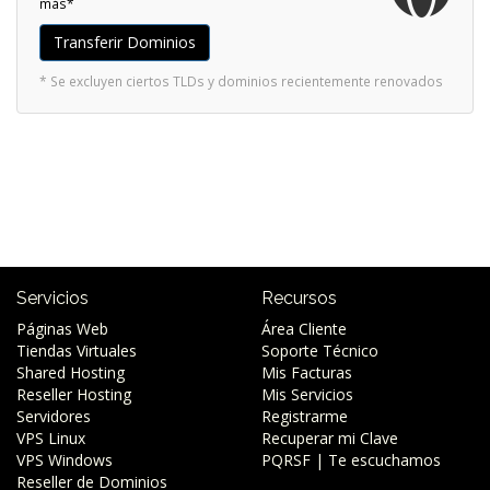
más*
Transferir Dominios
* Se excluyen ciertos TLDs y dominios recientemente renovados
Servicios
Recursos
Páginas Web
Área Cliente
Tiendas Virtuales
Soporte Técnico
Shared Hosting
Mis Facturas
Reseller Hosting
Mis Servicios
Servidores
Registrarme
VPS Linux
Recuperar mi Clave
VPS Windows
PQRSF | Te escuchamos
Reseller de Dominios