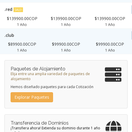
.red
SALE!
$139900.00COP
$139900.00COP
$139900.00COP
1 Año
1 Año
1 Año
.club
$89900.00COP
$99900.00COP
$99900.00COP
1 Año
1 Año
1 Año
Paquetes de Alojamiento
Elija entre una amplia variedad de paquetes de
alojamiento
Hemos diseñado paquetes para cada Cotización
Explorar Paquetes
Transferencia de Dominios
¡Transfiera ahora! Extienda su dominio durante 1 año