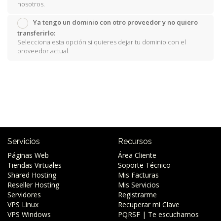
nosotros.
Ya tengo un dominio con otro proveedor y no quiero
transferirlo:
Selecciona esta opción si quieres dejar tu dominio con el
proveedor actual.
Servicios
Recursos
Páginas Web
Área Cliente
Tiendas Virtuales
Soporte Técnico
Shared Hosting
Mis Facturas
Reseller Hosting
Mis Servicios
Servidores
Registrarme
VPS Linux
Recuperar mi Clave
VPS Windows
PQRSF | Te escuchamos