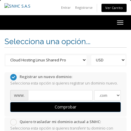
Entrar
Registrarse
Ver Carrito
Togg
navig
Selecciona una opción...
Registrar un nuevo dominio:
Selecciona esta opción si quieres registrar un dominio nuevo.
www.
Comprobar
Quiero trasladar mi dominio actual a SNHC:
Selecciona esta opción si quieres transferir tu dominio con