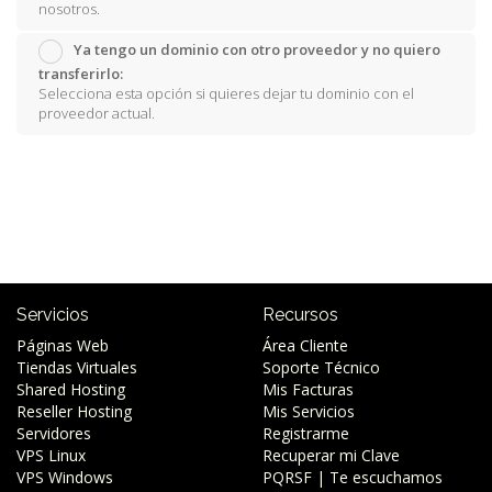
nosotros.
Ya tengo un dominio con otro proveedor y no quiero
transferirlo:
Selecciona esta opción si quieres dejar tu dominio con el
proveedor actual.
Servicios
Recursos
Páginas Web
Área Cliente
Tiendas Virtuales
Soporte Técnico
Shared Hosting
Mis Facturas
Reseller Hosting
Mis Servicios
Servidores
Registrarme
VPS Linux
Recuperar mi Clave
VPS Windows
PQRSF | Te escuchamos