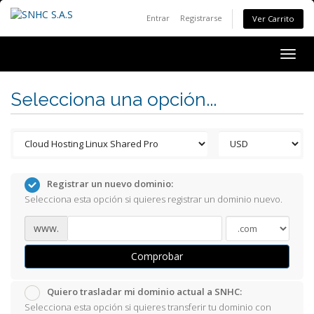
Entrar
Registrarse
Ver Carrito
Togg
navig
Selecciona una opción...
Registrar un nuevo dominio:
Selecciona esta opción si quieres registrar un dominio nuevo.
www.
Comprobar
Quiero trasladar mi dominio actual a SNHC:
Selecciona esta opción si quieres transferir tu dominio con