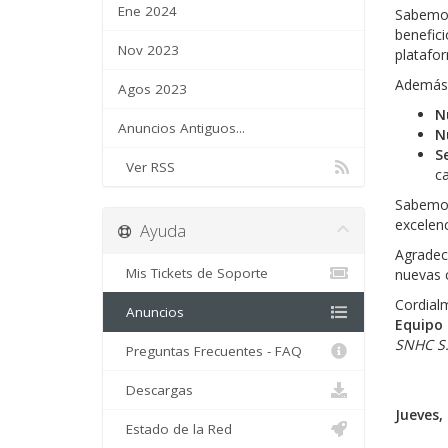
Ene 2024
Sabemos
benefici
Nov 2023
platafo
Además,
Agos 2023
N
Anuncios Antiguos...
N
S
Ver RSS
ca
Sabemos
excelenc
Ayuda
Agradec
Mis Tickets de Soporte
nuevas c
Cordial
Anuncios
Equipo
SNHC S.
Preguntas Frecuentes - FAQ
Descargas
Jueves,
Estado de la Red