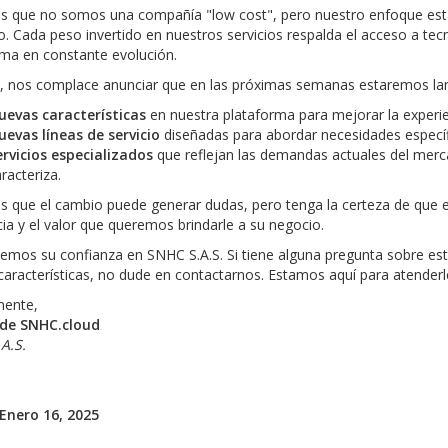
 que no somos una compañía "low cost", pero nuestro enfoque está e
o. Cada peso invertido en nuestros servicios respalda el acceso a te
rma en constante evolución.
 nos complace anunciar que en las próximas semanas estaremos la
uevas características
en nuestra plataforma para mejorar la experie
uevas líneas de servicio
diseñadas para abordar necesidades específi
ervicios especializados
que reflejan las demandas actuales del merc
racteriza.
 que el cambio puede generar dudas, pero tenga la certeza de que es
ia y el valor que queremos brindarle a su negocio.
emos su confianza en SNHC S.A.S. Si tiene alguna pregunta sobre es
aracterísticas, no dude en contactarnos. Estamos aquí para atenderl
mente,
 de SNHC.cloud
A.S.
 Enero 16, 2025