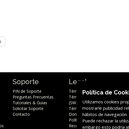
s
Soporte
Legal
PIN de Soporte
Términos y Condiciones
Política de Cook
Preguntas Frecuentas
Términos y Condiciones
Utilizamos cookies prop
Tutoriales & Guias
(SW)
mostrarle publicidad re
Solicitar Soporte
Términos y Condiciones
hábitos de navegación.
Contacto
Dominios
Política de Uso de
Puede rechazar la utili
os
Recursos
embargo esto podría afe