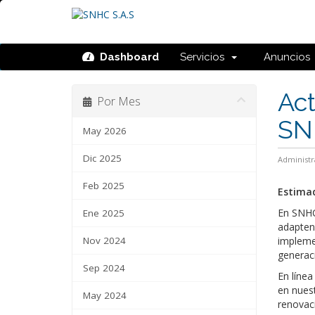
Dashboard
Servicios
Anuncios
Act
Por Mes
SN
May 2026
Dic 2025
Administr
Feb 2025
Estimad
En SNHC
Ene 2025
adapten 
Nov 2024
implemen
generac
Sep 2024
En línea
en nuest
May 2024
renovac