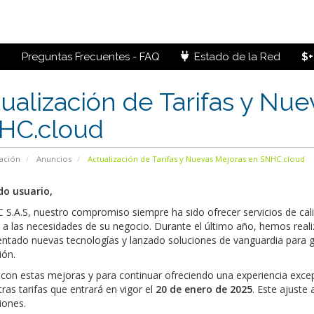
Preguntas Frecuentes - FAQ
Estado de la Red
$+
ualización de Tarifas y Nu
HC.cloud
ación
Anuncios
Actualización de Tarifas y Nuevas Mejoras en SNHC.cloud
o usuario,
 S.A.S, nuestro compromiso siempre ha sido ofrecer servicios de cal
a las necesidades de su negocio. Durante el último año, hemos reali
tado nuevas tecnologías y lanzado soluciones de vanguardia para gar
ión.
 con estas mejoras y para continuar ofreciendo una experiencia exce
ras tarifas que entrará en vigor el
20 de enero de 2025
. Este ajuste
iones.