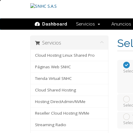
Dashboard
Servicios
Anuncios
Sel
Servicios
Cloud Hosting Linux Shared Pro
Páginas Web SNHC
Selec
Tienda Virtual SNHC
Cloud Shared Hosting
Hosting DirectAdmin/NVMe
Selec
Reseller Cloud Hosting NVMe
Selec
Streaming Radio