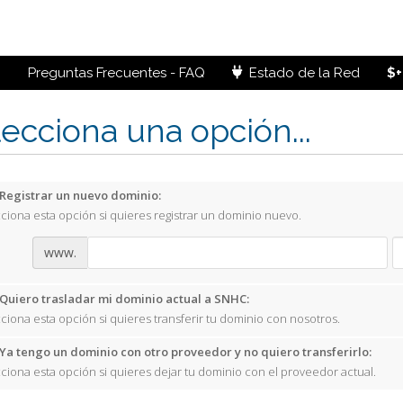
Preguntas Frecuentes - FAQ
Estado de la Red
$+
ecciona una opción...
Registrar un nuevo dominio:
ciona esta opción si quieres registrar un dominio nuevo.
www.
Quiero trasladar mi dominio actual a SNHC:
ciona esta opción si quieres transferir tu dominio con nosotros.
Ya tengo un dominio con otro proveedor y no quiero transferirlo:
ciona esta opción si quieres dejar tu dominio con el proveedor actual.