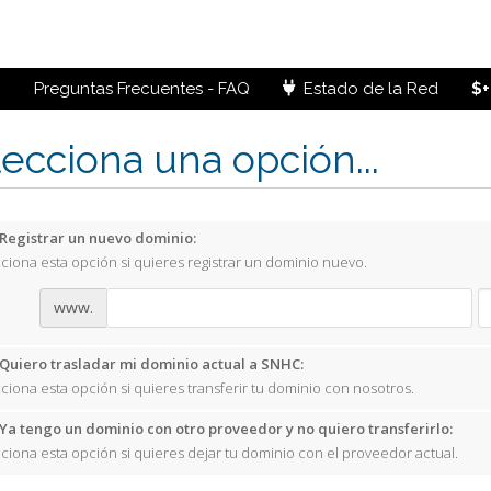
Preguntas Frecuentes - FAQ
Estado de la Red
$+
ecciona una opción...
Registrar un nuevo dominio:
ciona esta opción si quieres registrar un dominio nuevo.
www.
Quiero trasladar mi dominio actual a SNHC:
ciona esta opción si quieres transferir tu dominio con nosotros.
Ya tengo un dominio con otro proveedor y no quiero transferirlo:
ciona esta opción si quieres dejar tu dominio con el proveedor actual.