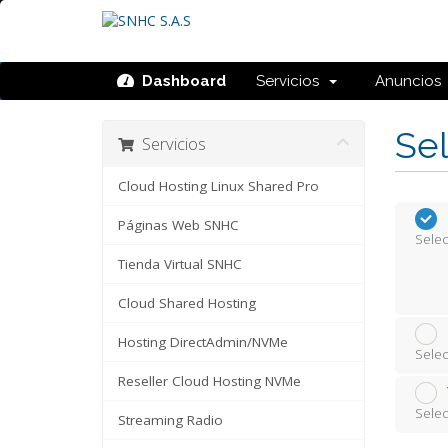
Dashboard
Servicios
Anuncios
Sel
Servicios
Cloud Hosting Linux Shared Pro
Páginas Web SNHC
Selec
Tienda Virtual SNHC
Cloud Shared Hosting
Hosting DirectAdmin/NVMe
Selec
Reseller Cloud Hosting NVMe
Selec
Streaming Radio